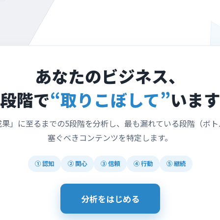
あなたのビジネス、
段階で
“取りこぼして”
いま
成果」に至るまでの5段階を分析し、最も漏れている段階（ボト
塞ぐべきコンテンツを特定します。
① 認知
② 関心
③ 信頼
④ 行動
⑤ 継続
分析をはじめる