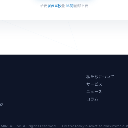
所要
全
登録不要
約90秒
15問
私たちについて
サービス
ニュース
コラム
02
MIREAL Inc. All rights reserved. — Fix the leaky bucket to maximize o