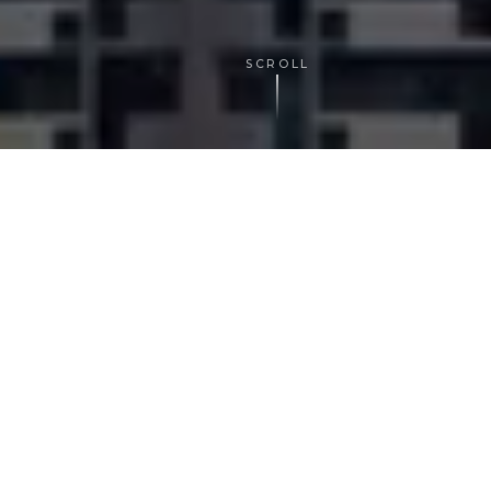
SCROLL
ABOUT US
アイデアと成果の、
あいだを埋
める
。