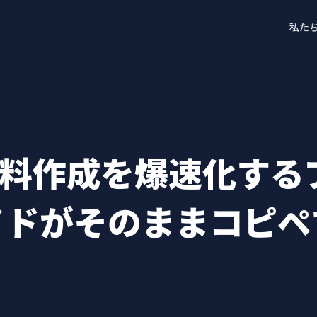
私た
kで資料作成を爆速化す
イドがそのままコピペ